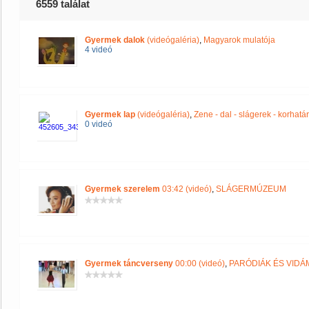
6559 találat
Gyermek dalok
(videógaléria)
,
Magyarok mulatója
4 videó
Gyermek lap
(videógaléria)
,
Zene - dal - slágerek - korhatár
0 videó
Gyermek szerelem
03:42 (videó)
,
SLÁGERMÚZEUM
Gyermek táncverseny
00:00 (videó)
,
PARÓDIÁK ÉS VIDÁ