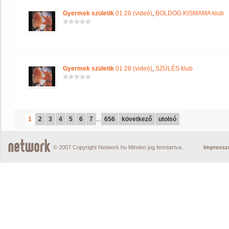
Gyermek születik
01:28 (videó)
,
BOLDOG KISMAMA klub
Gyermek születik
01:28 (videó)
,
SZÜLÉS klub
1
2
3
4
5
6
7
...
656
következő
utolsó
© 2007 Copyright Network.hu Minden jog fenntartva.
Impress