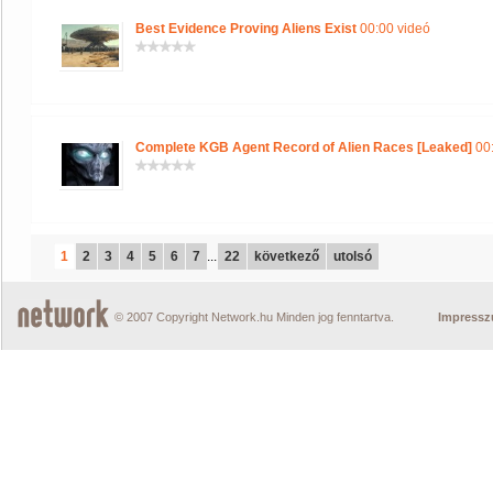
Best Evidence Proving Aliens Exist
00:00 videó
Complete KGB Agent Record of Alien Races [Leaked]
00:
1
2
3
4
5
6
7
...
22
következő
utolsó
© 2007 Copyright Network.hu Minden jog fenntartva.
Impress