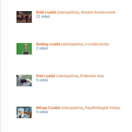
Bódi család
(videógaléria)
,
Mulatós Kedvenceink
21 videó
Boldog család
(videógaléria)
,
A család jövője
2 videó
Roti család
(videógaléria)
,
Rottweiler klub
5 videó
Mézga Család
(videógaléria)
,
Rajzfilmfüggők Klubja
5 videó