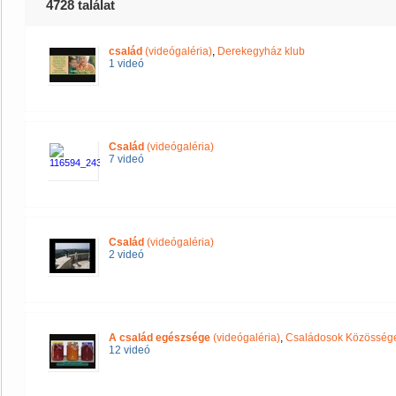
4728 találat
család
(videógaléria)
,
Derekegyház klub
1 videó
Család
(videógaléria)
7 videó
Család
(videógaléria)
2 videó
A család egészsége
(videógaléria)
,
Családosok Közösség
12 videó