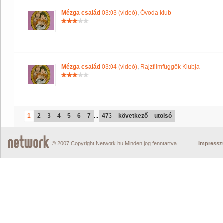
Mézga család
03:03 (videó)
,
Óvoda klub
Mézga család
03:04 (videó)
,
Rajzfilmfüggők Klubja
1
2
3
4
5
6
7
...
473
következő
utolsó
© 2007 Copyright Network.hu Minden jog fenntartva.
Impress