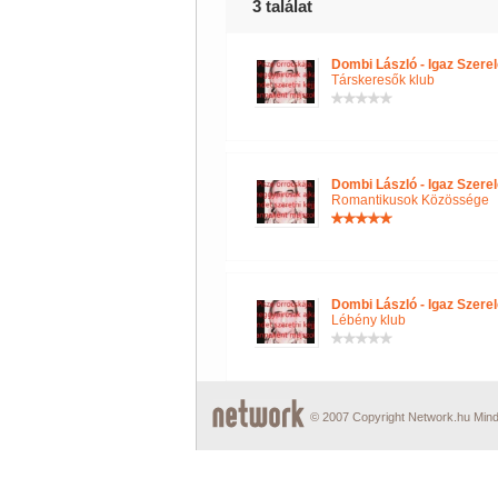
3 találat
Dombi László - Igaz Szerel
Társkeresők klub
Dombi László - Igaz Szerel
Romantikusok Közössége
Dombi László - Igaz Szerel
Lébény klub
© 2007 Copyright Network.hu Minde