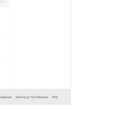
iaajánlat
Széchenyi Terv Pályázat
FAQ