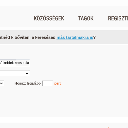
etnéd kibővíteni a keresésed
más tartalmakra is
?
Hossz: legalább
perc