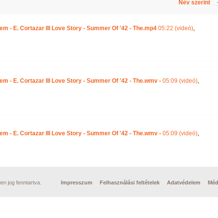
Név szerint
em - E. Cortazar III Love Story - Summer Of '42 - The.mp4
05:22 (videó)
,
em - E. Cortazar III Love Story - Summer Of '42 - The.wmv -
05:09 (videó)
,
em - E. Cortazar III Love Story - Summer Of '42 - The.wmv -
05:09 (videó)
,
n jog fenntartva.
Impresszum
Felhasználási feltételek
Adatvédelem
Méd