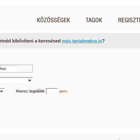
etnéd kibővíteni a keresésed
más tartalmakra is
?
Hossz: legalább
perc