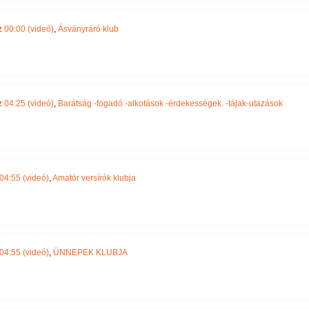
z
00:00 (videó)
,
Ásványráró klub
z
04:25 (videó)
,
Barátság -fogadó -alkotások -érdekességek. -tájak-utazások
04:55 (videó)
,
Amatör versírók klubja
04:55 (videó)
,
ÜNNEPEK KLUBJA