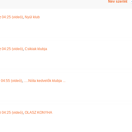
Név szerint
z
04:25 (videó)
,
Nyúl klub
z
04:25 (videó)
,
Csikiak klubja
04:55 (videó)
,
.....Nóta kedvelők klubja ...
z
04:25 (videó)
,
OLASZ KONYHA