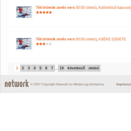
Téli örömök zenés vers
00:00 (videó)
,
Külömböző kapcsolat
Téli örömök zenés vers
00:00 (videó)
,
A BÉKE SZIGETE
1
2
3
4
5
6
7
...
19
következő
utolsó
© 2007 Copyright Network.hu Minden jog fenntartva.
Impress