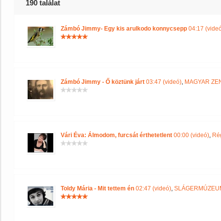
190 találat
Zámbó Jimmy- Egy kis arulkodo konnycsepp
04:17 (vide
Zámbó Jimmy - Ő köztünk járt
03:47 (videó)
,
MAGYAR ZEN
Vári Éva: Álmodom, furcsát érthetetlent
00:00 (videó)
,
Rég
Toldy Mária - Mit tettem én
02:47 (videó)
,
SLÁGERMÚZEU