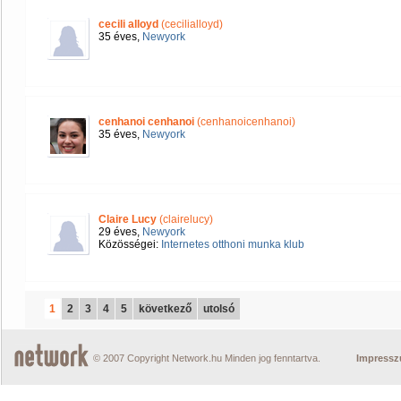
cecili alloyd
(cecilialloyd)
35 éves,
Newyork
cenhanoi cenhanoi
(cenhanoicenhanoi)
35 éves,
Newyork
Claire Lucy
(clairelucy)
29 éves,
Newyork
Közösségei:
Internetes otthoni munka klub
1
2
3
4
5
következő
utolsó
© 2007 Copyright Network.hu Minden jog fenntartva.
Impress