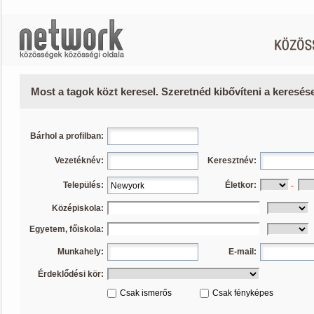
Most a tagok közt keresel. Szeretnéd kibővíteni a keresé
Bárhol a profilban:
Vezetéknév:
Keresztnév:
Település:
Életkor:
-
Középiskola:
Egyetem, főiskola:
Munkahely:
E-mail:
Érdeklődési kör:
Csak ismerős
Csak fényképes