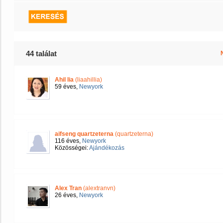
44 találat
Ahil lia
(liaahillia)
59 éves,
Newyork
aifseng quartzeterna
(quartzeterna)
116 éves,
Newyork
Közösségei:
Ajándékozás
Alex Tran
(alextranvn)
26 éves,
Newyork