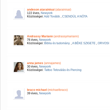
andeson atarainisai
(atarainisai)
122 éves,
Newyork
Közösségei:
Add Tovább
,
CSENDÜL A NÓTA
Andrassy Mariann
(andrassymariann)
76 éves,
Newyork
Közösségei:
Biblia és tudomány.
,
A BÉKE SZIGETE
,
ORVOSI
anna james
(annajames)
30 éves,
Newyork
Közösségei:
Tattoo Tetoválás és Piercing
braco michael
(michaelbraco)
39 éves,
Newyork