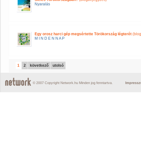
Nyaralás
Egy orosz harci gép megsértette Törökország légterét
(blo
M I N D E N N A P
1
2
következő
utolsó
© 2007 Copyright Network.hu Minden jog fenntartva.
Impress