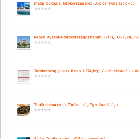
malta_bulgaria_torokorszag
(kép)
,
Akciós Nyaralások klub
kepek_ayasofia-torokorszag-Isztambul
(kép)
,
TÖRTÉNELMI
Torokorszag_junius_8 nap_UFM
(kép)
,
Akciós Nyaralások kl
Török dolma
(kép)
,
Törökország Egzotikus Világa
Síelés Törökországban?
(blogbejegyzés)