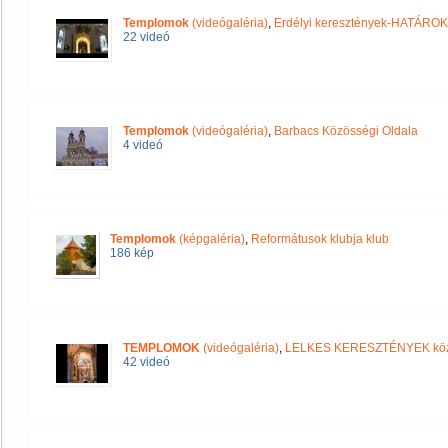
Templomok
(videógaléria)
,
Erdélyi keresztények-HATÁRO
22 videó
Templomok
(videógaléria)
,
Barbacs Közösségi Oldala
4 videó
Templomok
(képgaléria)
,
Reformátusok klubja klub
186 kép
TEMPLOMOK
(videógaléria)
,
LELKES KERESZTÉNYEK kö
42 videó