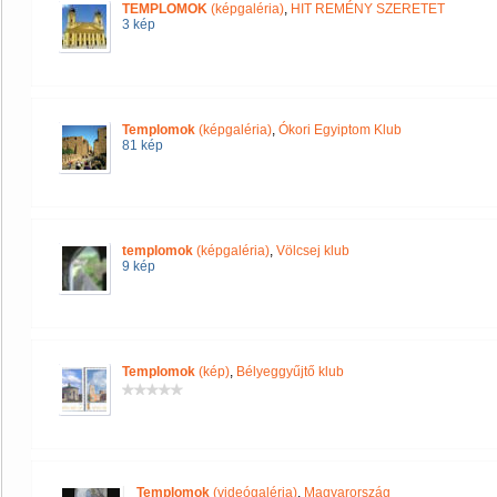
TEMPLOMOK
(képgaléria)
,
HIT REMÉNY SZERETET
3 kép
Templomok
(képgaléria)
,
Ókori Egyiptom Klub
81 kép
templomok
(képgaléria)
,
Völcsej klub
9 kép
Templomok
(kép)
,
Bélyeggyűjtő klub
Templomok
(videógaléria)
,
Magyarország