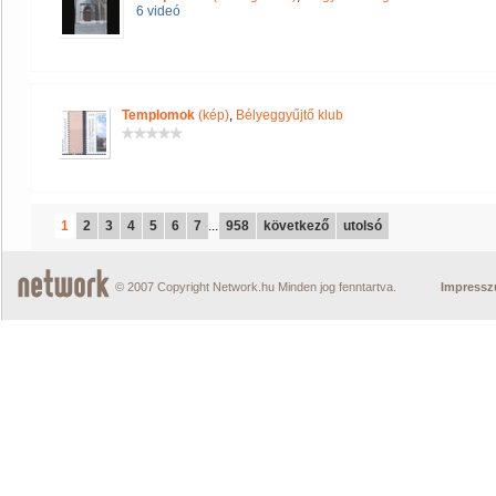
6 videó
Templomok
(kép)
,
Bélyeggyűjtő klub
1
2
3
4
5
6
7
...
958
következő
utolsó
© 2007 Copyright Network.hu Minden jog fenntartva.
Impress