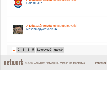
Halászi klub
A Nótasztár felvételei
(blogbejegyzés)
Mosonmagyaróvár klub
1
2
3
4
5
következő
utolsó
© 2007 Copyright Network.hu Minden jog fenntartva.
Impress