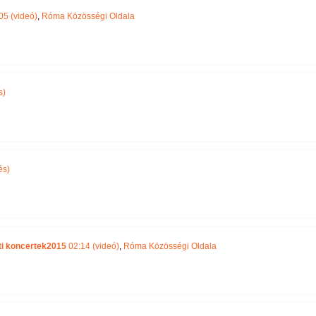
05 (videó)
,
Róma Közösségi Oldala
s)
és)
ti koncertek2015
02:14 (videó)
,
Róma Közösségi Oldala