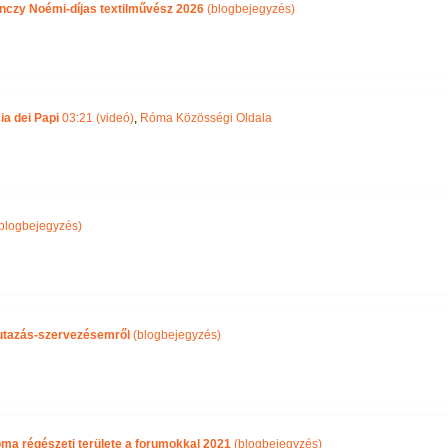
nczy Noémi-díjas textilművész 2026
(blogbejegyzés)
ia dei Papi
03:21 (videó)
,
Róma Közösségi Oldala
blogbejegyzés)
i utazás-szervezésemről
(blogbejegyzés)
óma régészeti területe a forumokkal 2021
(blogbejegyzés)