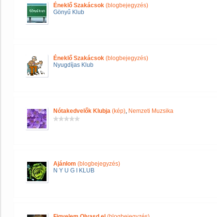
Éneklő Szakácsok
(blogbejegyzés)
Gönyű Klub
Éneklő Szakácsok
(blogbejegyzés)
Nyugdíjas Klub
Nótakedvelők Klubja
(kép)
,
Nemzeti Muzsika
Ajánlom
(blogbejegyzés)
N Y U G I KLUB
Figyelem Olvasd el
(blogbejegyzés)