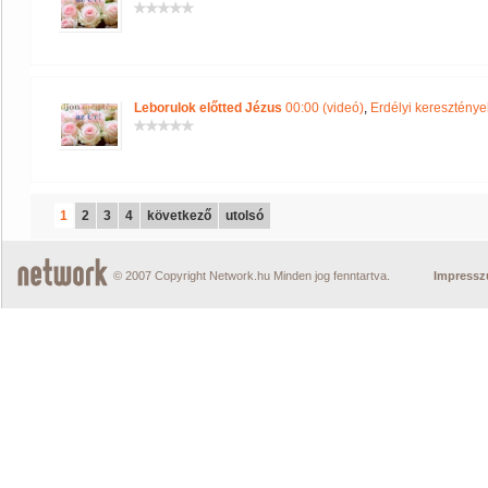
Leborulok előtted Jézus
00:00 (videó)
,
Erdélyi kereszté
1
2
3
4
következő
utolsó
© 2007 Copyright Network.hu Minden jog fenntartva.
Impress