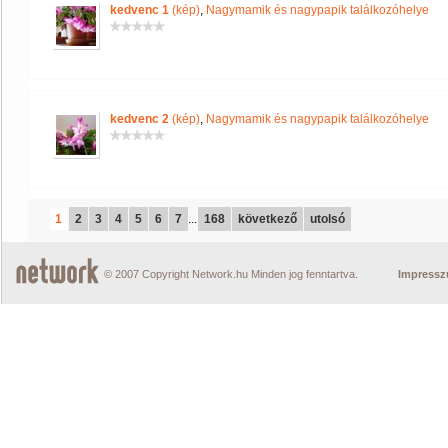
kedvenc 1
(kép)
,
Nagymamik és nagypapik találkozóhelye
kedvenc 2
(kép)
,
Nagymamik és nagypapik találkozóhelye
1
2
3
4
5
6
7
...
168
következő
utolsó
© 2007 Copyright Network.hu Minden jog fenntartva.
Impress