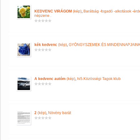
KEDVENC VIRÁGOM
(kép)
,
Barátság -fogadó -alkotások -érd
népzene .
kék kedvenc
(kép)
,
GYÖNGYSZEMEK ÉS MINDENNAPJAIN
A kedvenc autóm
(kép)
,
hi5.Közösségi Tagok klub
2
(kép)
,
Növény barát