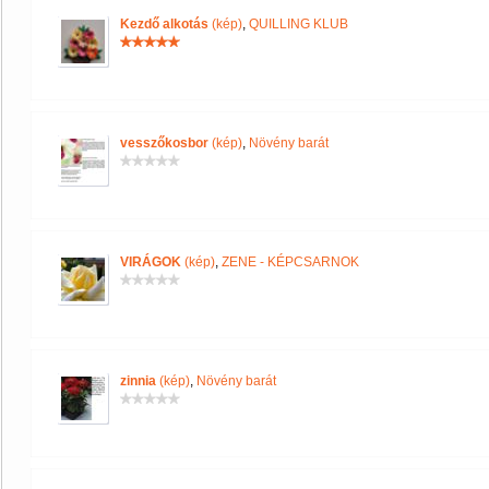
Kezdő alkotás
(kép)
,
QUILLING KLUB
vesszőkosbor
(kép)
,
Növény barát
VIRÁGOK
(kép)
,
ZENE - KÉPCSARNOK
zinnia
(kép)
,
Növény barát