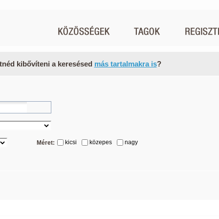
tnéd kibővíteni a keresésed
más tartalmakra is
?
kicsi
közepes
nagy
Méret: