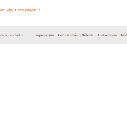
Név szerint
lt.
(kép)
,
Decoupage klub
n jog fenntartva.
Impresszum
Felhasználási feltételek
Adatvédelem
Méd