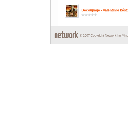
Decoupage - Valentinre készu
© 2007 Copyright Network.hu Minde