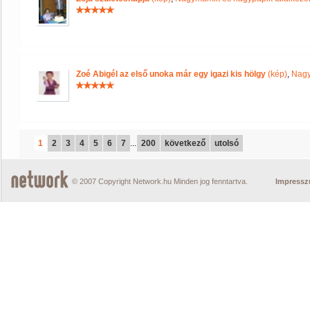
Zoé Abigél az első unoka már egy igazi kis hölgy
(kép)
,
Nagy
1
2
3
4
5
6
7
...
200
következő
utolsó
© 2007 Copyright Network.hu Minden jog fenntartva.
Impress