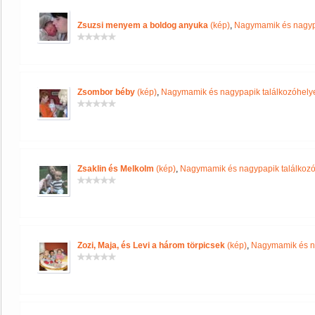
Zsuzsi menyem a boldog anyuka
(kép)
,
Nagymamik és nagypa
Zsombor béby
(kép)
,
Nagymamik és nagypapik találkozóhely
Zsaklin és Melkolm
(kép)
,
Nagymamik és nagypapik találkoz
Zozi, Maja, és Levi a három törpicsek
(kép)
,
Nagymamik és na