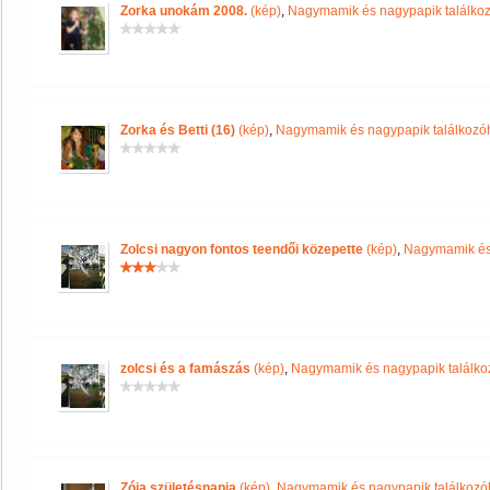
Zorka unokám 2008.
(kép)
,
Nagymamik és nagypapik találko
Zorka és Betti (16)
(kép)
,
Nagymamik és nagypapik találkozó
Zolcsi nagyon fontos teendői közepette
(kép)
,
Nagymamik és 
zolcsi és a famászás
(kép)
,
Nagymamik és nagypapik találko
Zója születésnapja
(kép)
,
Nagymamik és nagypapik találkozó