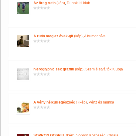
Az öreg rutin
(kép)
,
Dunakiliti klub
A rutin meg az évek-gif
(kép)
,
A humor hívei
hieroglyphic sex graffiti
(kép)
,
Szemléletváltók Klubja
A vény nélküli egészség !
(kép)
,
Pénz és munka
SOPRON GOSPEL
(kép)
,
Sopron Közösségi Oldala