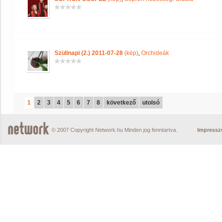
Szülinapi (2.) 2011-07-28
(kép)
,
Orchideák
1
2
3
4
5
6
7
8
következő
utolsó
© 2007 Copyright Network.hu Minden jog fenntartva.
Impress