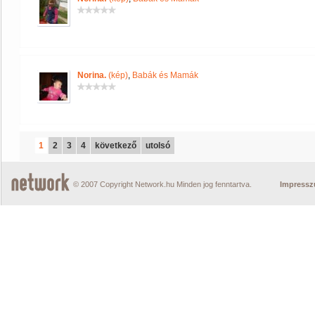
Norina.
(kép)
,
Babák és Mamák
1
2
3
4
következő
utolsó
© 2007 Copyright Network.hu Minden jog fenntartva.
Impress