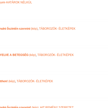
tények-HATÁROK NÉLKÜL
ulni őszintén szeretni
(kép)
,
TÁBOROZÓK- ÉLETKÉPEK
 NYELVE A BETEGSÉG
(kép)
,
TÁBOROZÓK- ÉLETKÉPEK
tthon!
(kép)
,
TÁBOROZÓK- ÉLETKÉPEK
ulni őszintén szeretni!
(kép)
,
HIT REMÉNY SZERETET