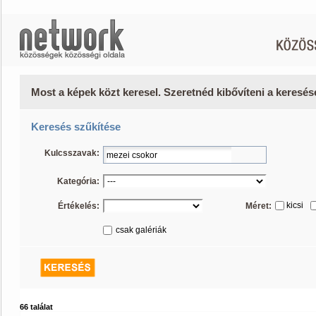
Most a képek közt keresel. Szeretnéd kibővíteni a keresé
Keresés szűkítése
Kulcsszavak:
Kategória:
kicsi
Értékelés:
Méret:
csak galériák
66 találat