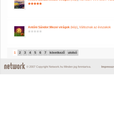
Antóni Sándor:Mezei virágok
(kép)
,
Változnak az évszakok
1
2
3
4
5
6
7
következő
utolsó
© 2007 Copyright Network.hu Minden jog fenntartva.
Impress