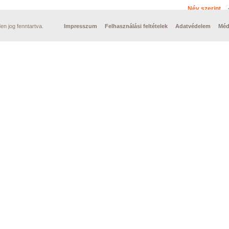
Név szerint
n jog fenntartva.
Impresszum
Felhasználási feltételek
Adatvédelem
Méd