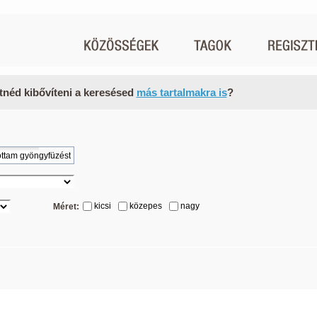
tnéd kibővíteni a keresésed
más tartalmakra is
?
kicsi
közepes
nagy
Méret: