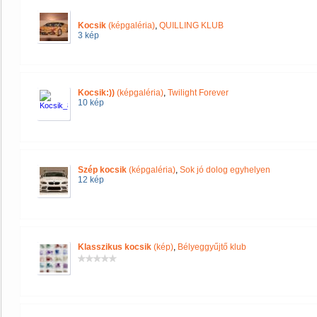
Kocsik
(képgaléria)
,
QUILLING KLUB
3 kép
Kocsik:))
(képgaléria)
,
Twilight Forever
10 kép
Szép kocsik
(képgaléria)
,
Sok jó dolog egyhelyen
12 kép
Klasszikus kocsik
(kép)
,
Bélyeggyűjtő klub