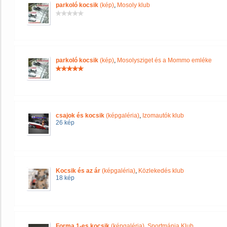
parkoló kocsik
(kép)
,
Mosoly klub
parkoló kocsik
(kép)
,
Mosolysziget és a Mommo emléke
csajok és kocsik
(képgaléria)
,
Izomautók klub
26 kép
Kocsik és az ár
(képgaléria)
,
Közlekedés klub
18 kép
Forma 1-es kocsik
(képgaléria)
,
Sportmánia Klub