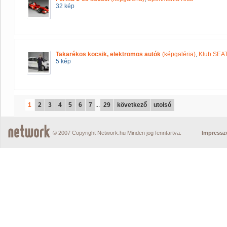
32 kép
Takarékos kocsik, elektromos autók
(képgaléria)
,
Klub SEA
5 kép
1
2
3
4
5
6
7
...
29
következő
utolsó
© 2007 Copyright Network.hu Minden jog fenntartva.
Impress