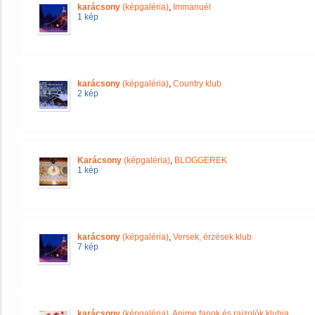
karácsony
(képgaléria)
,
Immanuél
1 kép
karácsony
(képgaléria)
,
Country klub
2 kép
Karácsony
(képgaléria)
,
BLOGGEREK
1 kép
karácsony
(képgaléria)
,
Versek, érzések klub
7 kép
karácsony
(képgaléria)
,
Anime fanok és rajzolók klubja