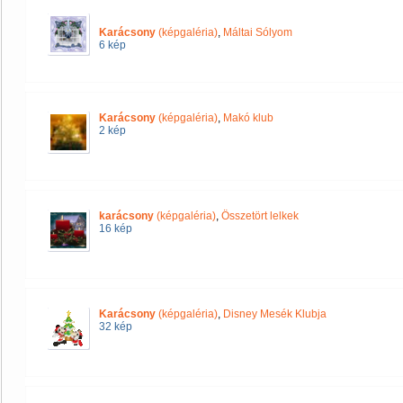
Karácsony
(képgaléria)
,
Máltai Sólyom
6 kép
Karácsony
(képgaléria)
,
Makó klub
2 kép
karácsony
(képgaléria)
,
Összetört lelkek
16 kép
Karácsony
(képgaléria)
,
Disney Mesék Klubja
32 kép