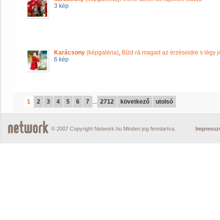
3 kép
Karácsony
(képgaléria)
,
Bízd rá magad az érzéseidre s légy jó
6 kép
1
2
3
4
5
6
7
...
2712
következő
utolsó
© 2007 Copyright Network.hu Minden jog fenntartva.
Impress