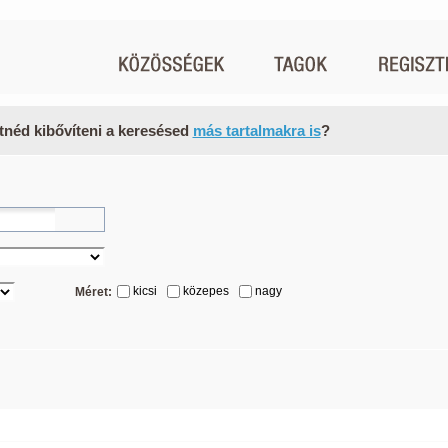
tnéd kibővíteni a keresésed
más tartalmakra is
?
kicsi
közepes
nagy
Méret: