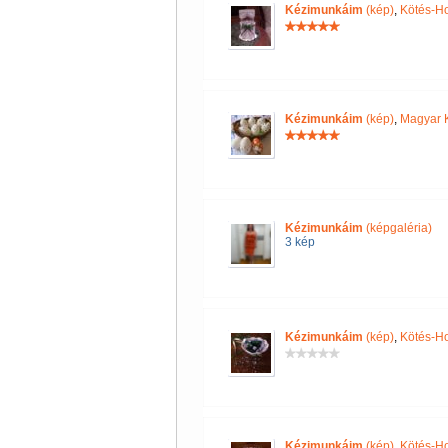
Kézimunkáim
(kép)
,
Kötés-H
Kézimunkáim
(kép)
,
Magyar 
Kézimunkáim
(képgaléria)
3 kép
Kézimunkáim
(kép)
,
Kötés-H
Kézimunkáim
(kép)
,
Kötés-H