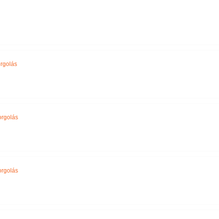
Név szerint
rgolás
orgolás
orgolás