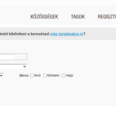
tnéd kibővíteni a keresésed
más tartalmakra is
?
kicsi
közepes
nagy
Méret: