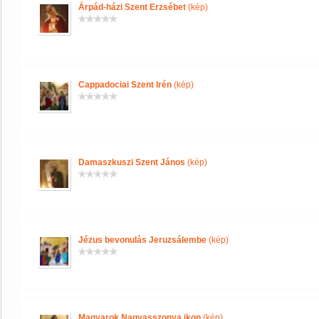
Árpád-házi Szent Erzsébet
(kép)
Cappadociai Szent Irén
(kép)
Damaszkuszi Szent János
(kép)
Jézus bevonulás Jeruzsálembe
(kép)
Magyarok Nagyasszonya ikon
(kép)