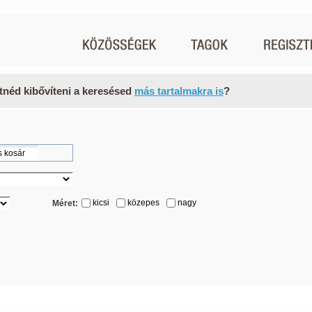
tnéd kibővíteni a keresésed
más tartalmakra is
?
kicsi
közepes
nagy
Méret: