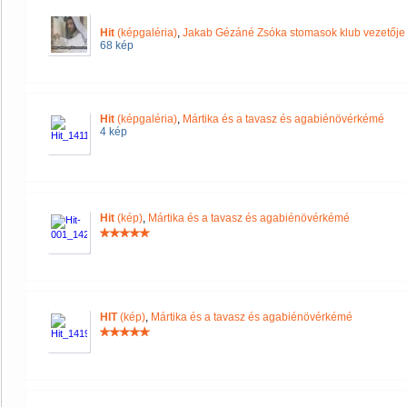
Hit
(képgaléria)
,
Jakab Gézáné Zsóka stomasok klub vezetője
68 kép
Hit
(képgaléria)
,
Mártika és a tavasz és agabiénövérkémé
4 kép
Hit
(kép)
,
Mártika és a tavasz és agabiénövérkémé
HIT
(kép)
,
Mártika és a tavasz és agabiénövérkémé