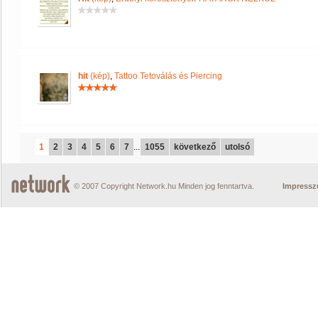
hit
(kép)
,
Tattoo Tetoválás és Piercing
1
2
3
4
5
6
7
...
1055
következő
utolsó
© 2007 Copyright Network.hu Minden jog fenntartva.
Impress