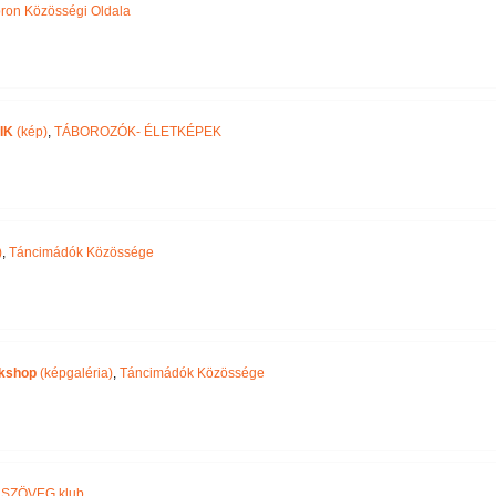
ron Közösségi Oldala
IK
(kép)
,
TÁBOROZÓK- ÉLETKÉPEK
)
,
Táncimádók Közössége
rkshop
(képgaléria)
,
Táncimádók Közössége
SZÖVEG klub