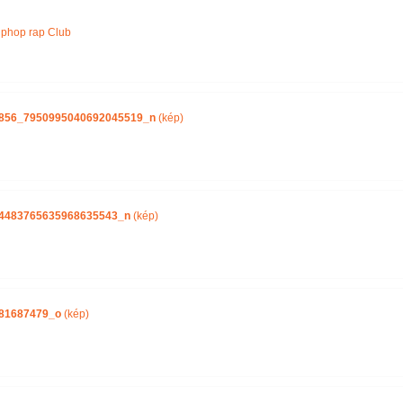
Név szerint
iphop rap Club
856_7950995040692045519_n
(kép)
4483765635968635543_n
(kép)
81687479_o
(kép)