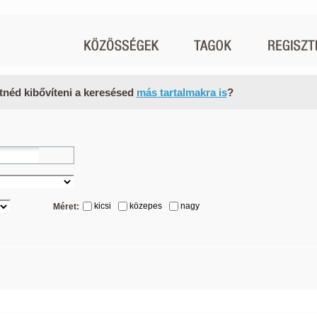
tnéd kibővíteni a keresésed
más tartalmakra is
?
kicsi
közepes
nagy
Méret: