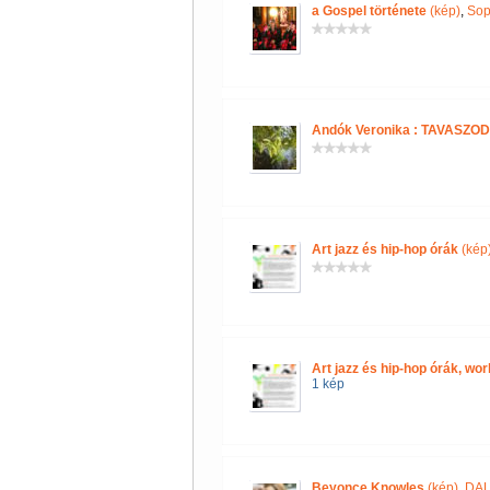
a Gospel története
(kép)
,
Sop
Andók Veronika : TAVASZOD
Art jazz és hip-hop órák
(kép
Art jazz és hip-hop órák, wo
1 kép
Beyonce Knowles
(kép)
,
DAL