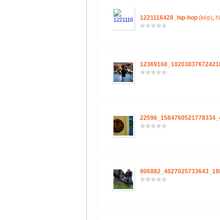
1221116428_hip-hop
(kép)
,
h
12369168_10203837672421
22596_1584760521778334_
906882_4027025733643_19