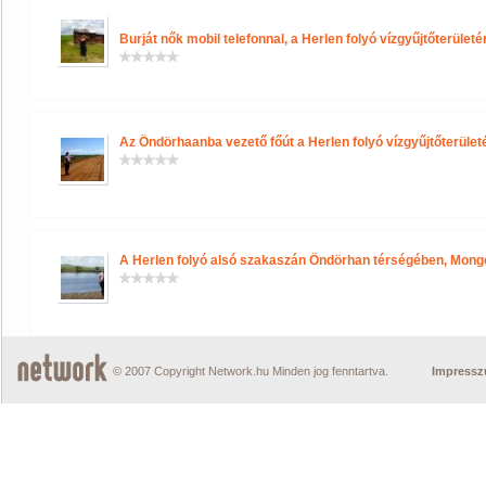
Burját nők mobil telefonnal, a Herlen folyó vízgyűjtőterületé
Az Öndörhaanba vezető főút a Herlen folyó vízgyűjtőterületé
A Herlen folyó alsó szakaszán Öndörhan térségében, Mongól
© 2007 Copyright Network.hu Minden jog fenntartva.
Impress