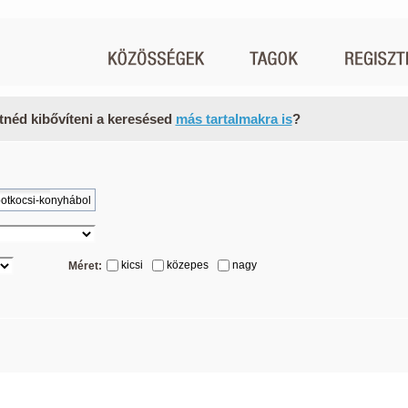
tnéd kibővíteni a keresésed
más tartalmakra is
?
kicsi
közepes
nagy
Méret: