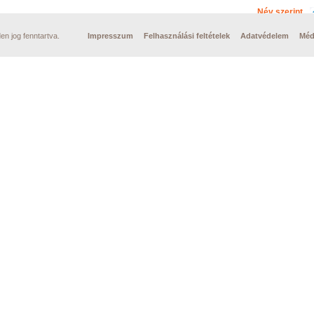
Név szerint
n jog fenntartva.
Impresszum
Felhasználási feltételek
Adatvédelem
Méd