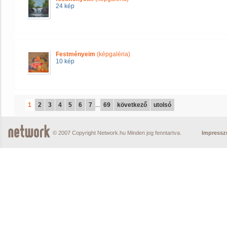
24 kép
Festményeim
(képgaléria)
10 kép
1
2
3
4
5
6
7
...
69
következő
utolsó
© 2007 Copyright Network.hu Minden jog fenntartva.
Impress