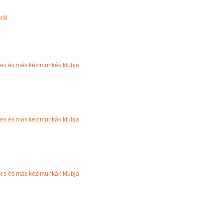
Név szerint
ról
es és más kézimunkák klubja
es és más kézimunkák klubja
es és más kézimunkák klubja