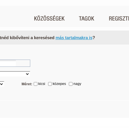
tnéd kibővíteni a keresésed
más tartalmakra is
?
kicsi
közepes
nagy
Méret: