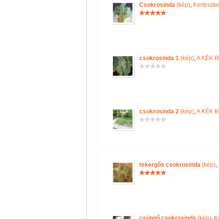
Csokrosinda
(kép)
,
Kertészke
csokrosinda 1
(kép)
,
A KÉK 
csokrosinda 2
(kép)
,
A KÉK 
tekergős csokrosinda
(kép)
,
csüngő csokrosinda
(kép)
,
K