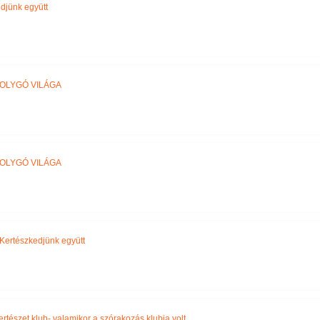
djünk együtt
BOLYGÓ VILÁGA
BOLYGÓ VILÁGA
Kertészkedjünk együtt
ertészet klub- valamikor a szórakozás klubja volt.