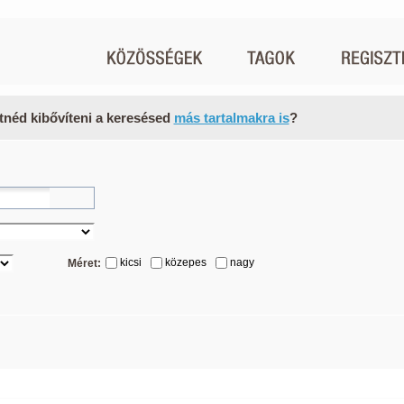
tnéd kibővíteni a keresésed
más tartalmakra is
?
kicsi
közepes
nagy
Méret: