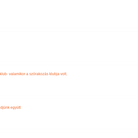
Név szerint
klub- valamikor a szórakozás klubja volt.
djünk együtt