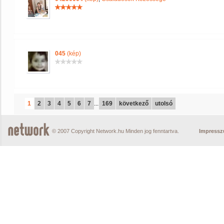
045
(kép)
1
2
3
4
5
6
7
...
169
következő
utolsó
© 2007 Copyright Network.hu Minden jog fenntartva.
Impress