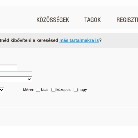
tnéd kibővíteni a keresésed
más tartalmakra is
?
kicsi
közepes
nagy
Méret: