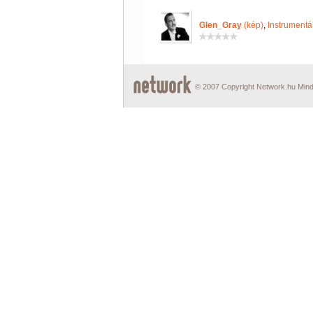
Glen_Gray
(kép)
,
Instrumentá
© 2007 Copyright Network.hu Minde