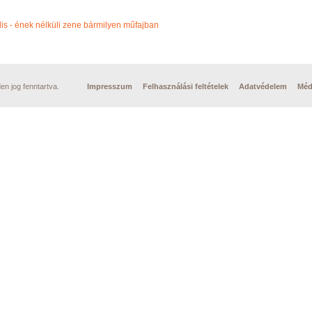
Név szerint
lis - ének nélküli zene bármilyen műfajban
n jog fenntartva.
Impresszum
Felhasználási feltételek
Adatvédelem
Méd