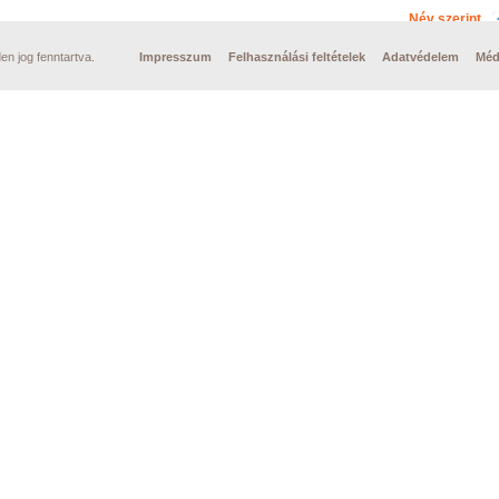
Név szerint
n jog fenntartva.
Impresszum
Felhasználási feltételek
Adatvédelem
Méd