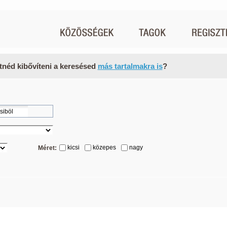
tnéd kibővíteni a keresésed
más tartalmakra is
?
kicsi
közepes
nagy
Méret: