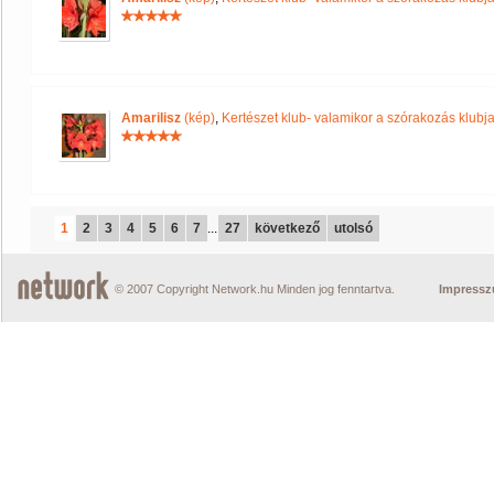
Amarilisz
(kép)
,
Kertészet klub- valamikor a szórakozás klubja 
1
2
3
4
5
6
7
...
27
következő
utolsó
© 2007 Copyright Network.hu Minden jog fenntartva.
Impress