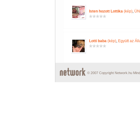
Isten hozott Lottika
(kép)
,
ÜN
Lotti baba
(kép)
,
Együtt az Ál
© 2007 Copyright Network.hu Minde