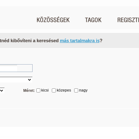
tnéd kibővíteni a keresésed
más tartalmakra is
?
kicsi
közepes
nagy
Méret: