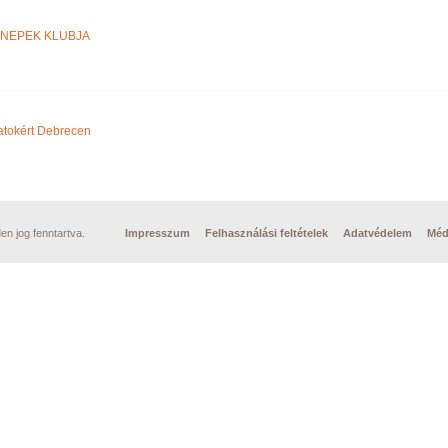
Név szerint
NEPEK KLUBJA
latokért Debrecen
n jog fenntartva.
Impresszum
Felhasználási feltételek
Adatvédelem
Méd