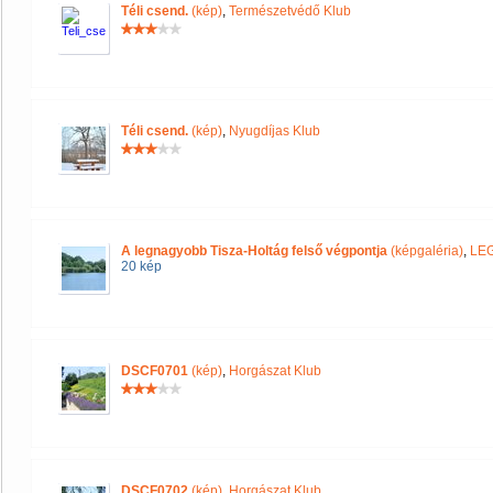
Téli csend.
(kép)
,
Természetvédő Klub
Téli csend.
(kép)
,
Nyugdíjas Klub
A legnagyobb Tisza-Holtág felső végpontja
(képgaléria)
,
LE
20 kép
DSCF0701
(kép)
,
Horgászat Klub
DSCF0702
(kép)
,
Horgászat Klub