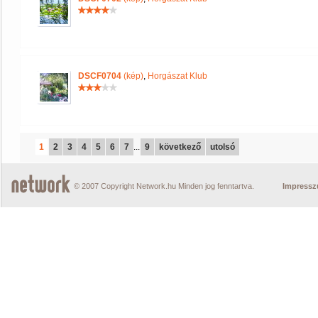
DSCF0704
(kép)
,
Horgászat Klub
1
2
3
4
5
6
7
...
9
következő
utolsó
© 2007 Copyright Network.hu Minden jog fenntartva.
Impress