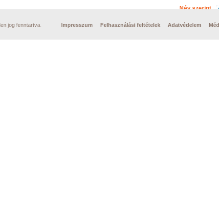
Név szerint
n jog fenntartva.
Impresszum
Felhasználási feltételek
Adatvédelem
Méd