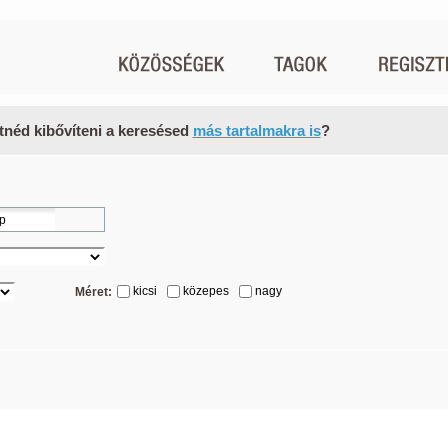
tnéd kibővíteni a keresésed
más tartalmakra is
?
kicsi
közepes
nagy
Méret: