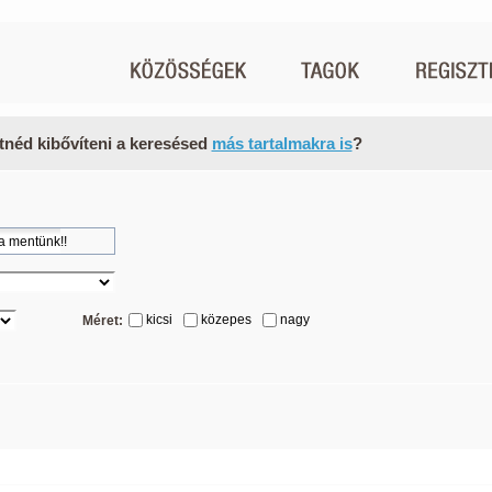
tnéd kibővíteni a keresésed
más tartalmakra is
?
kicsi
közepes
nagy
Méret: