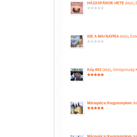
HÁZASPÁROK HETE
(kép)
,
IGE A MAI NAPRA
(kép)
,
Erd
Kép 002
(kép)
,
Görögország K
Máriapócsi Kegytemplom
(k
Máriapócsi Kegytemplom
(k