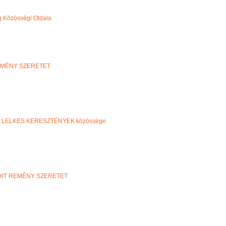
Név szerint
 Közösségi Oldala
EMÉNY SZERETET
,
LELKES KERESZTÉNYEK közössége
HIT REMÉNY SZERETET