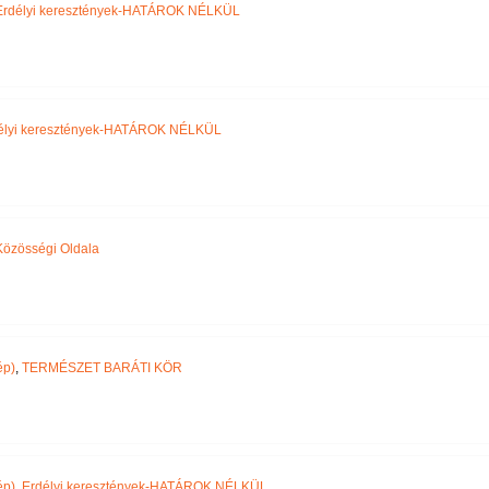
Erdélyi keresztények-HATÁROK NÉLKÜL
élyi keresztények-HATÁROK NÉLKÜL
özösségi Oldala
ép)
,
TERMÉSZET BARÁTI KÖR
ép)
,
Erdélyi keresztények-HATÁROK NÉLKÜL