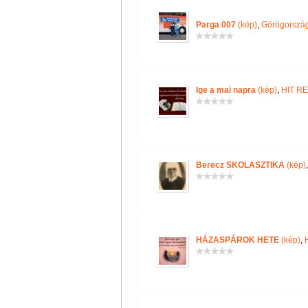
Parga 007
(kép)
,
Görögország
Ige a mai napra
(kép)
,
HIT R
Berecz SKOLASZTIKA
(kép)
HÁZASPÁROK HETE
(kép)
,