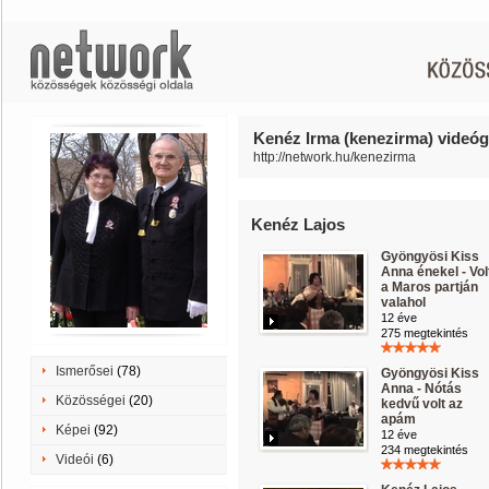
Kenéz Irma (kenezirma) videóga
http://network.hu/kenezirma
Kenéz Lajos
Gyöngyösi Kiss
Anna énekel - Vol
a Maros partján
valahol
12 éve
275 megtekintés
Ismerősei
(78)
Gyöngyösi Kiss
Anna - Nótás
Közösségei
(20)
kedvű volt az
apám
Képei
(92)
12 éve
234 megtekintés
Videói
(6)