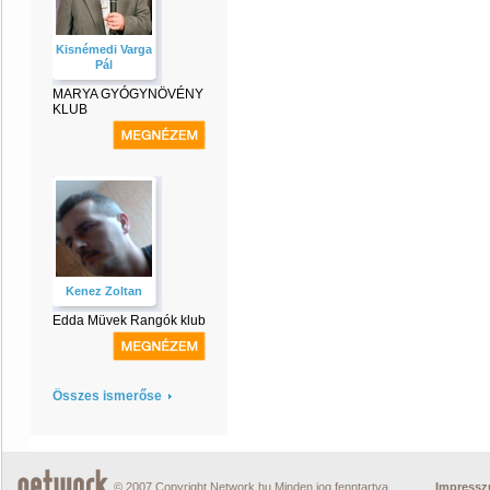
Kisnémedi Varga
Pál
MARYA GYÓGYNÖVÉNY
KLUB
Kenez Zoltan
Edda Müvek Rangók klub
Összes ismerőse
© 2007 Copyright Network.hu Minden jog fenntartva.
Impress