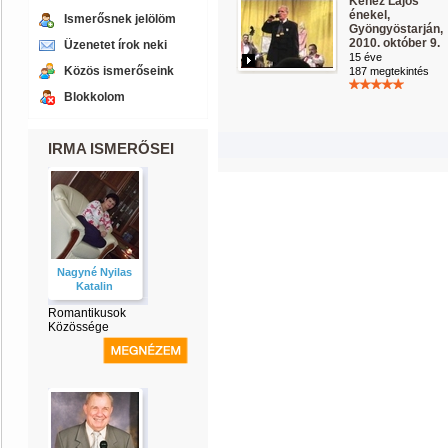
Kenéz Lajos
énekel,
Ismerősnek jelölöm
Gyöngyöstarján,
2010. október 9.
Üzenetet írok neki
15 éve
Közös ismerőseink
187 megtekintés
Blokkolom
IRMA ISMERŐSEI
Nagyné Nyilas
Katalin
Romantikusok
Közössége