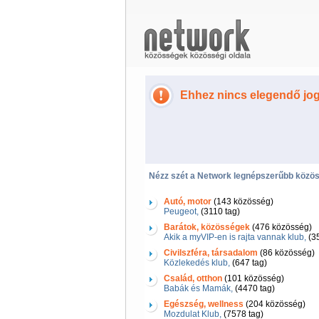
Ehhez nincs elegendő jo
Nézz szét a Network legnépszerűbb közös
Autó, motor
(143 közösség)
Peugeot,
(3110 tag)
Barátok, közösségek
(476 közösség)
Akik a myVIP-en is rajta vannak klub,
(35
Civilszféra, társadalom
(86 közösség)
Közlekedés klub,
(647 tag)
Család, otthon
(101 közösség)
Babák és Mamák,
(4470 tag)
Egészség, wellness
(204 közösség)
Mozdulat Klub,
(7578 tag)