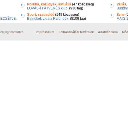
Politika, közügyek, aktuális
(47 közösség)
Vallás, 
LOPÁS és ÁTVERÉS klub,
(936 tag)
Buddhi
Sport, szabadidő
(149 közösség)
Zene
(5
ECSÉTJE,
Bajnokok Ligája Rajongók,
(8109 tag)
MA IS
n jog fenntartva.
Impresszum
Felhasználási feltételek
Adatvédelem
Méd