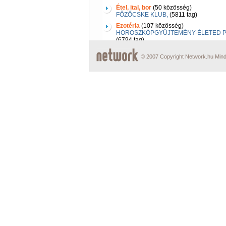
Étel, ital, bor
(50 közösség)
FŐZŐCSKE KLUB,
(5811 tag)
Ezotéria
(107 közösség)
HOROSZKÓPGYŰJTEMÉNY-ÉLETED P
(6794 tag)
© 2007 Copyright Network.hu Minde