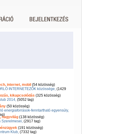
h, internet, mobil
(54 közösség)
RLÓ INTERNETEZŐK közössége,
(1429
ozás, kikapcsolódás
(325 közösség)
klub 2014,
(5052 tag)
ány
(50 közösség)
ó energiaforrások-fenntartható egyensúly,
ag)
, nagyvilág
(138 közösség)
n Szerelmesei,
(2917 tag)
 pénzügyek
(191 közösség)
ntrum Klub,
(7332 tag)