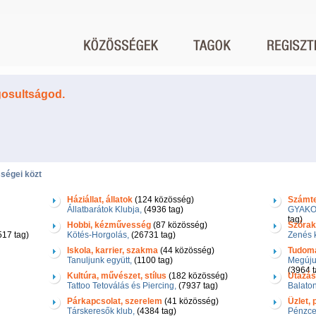
gosultságod.
ségei közt
Háziállat, állatok
(124 közösség)
Számtec
Állatbarátok Klubja,
(4936 tag)
GYAKO
tag)
Hobbi, kézművesség
(87 közösség)
Szórak
17 tag)
Kötés-Horgolás,
(26731 tag)
Zenés 
Iskola, karrier, szakma
(44 közösség)
Tudom
Tanuljunk együtt,
(1100 tag)
Megújul
(3964 t
Kultúra, művészet, stílus
(182 közösség)
Utazás
Tattoo Tetoválás és Piercing,
(7937 tag)
Balato
Párkapcsolat, szerelem
(41 közösség)
Üzlet,
Társkeresők klub,
(4384 tag)
Pénzce