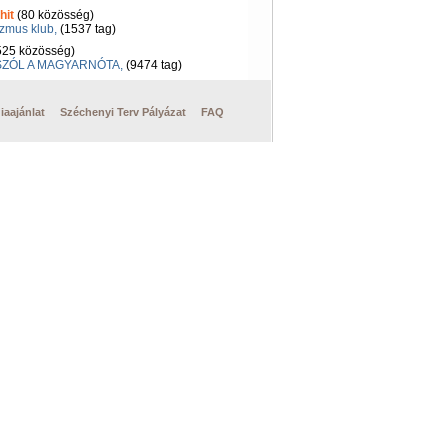
hit
(80 közösség)
zmus klub,
(1537 tag)
25 közösség)
 SZÓL A MAGYARNÓTA,
(9474 tag)
iaajánlat
Széchenyi Terv Pályázat
FAQ