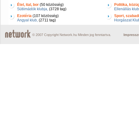
Étel, ital, bor
(50 közösség)
Politika, közü
Sütiimádók klubja,
(3728 tag)
Ellenállás klub
Ezotéria
(107 közösség)
Sport, szabad
Angyal klub,
(2711 tag)
Horgászat Klu
© 2007 Copyright Network.hu Minden jog fenntartva.
Impress