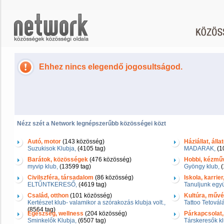
Ehhez nincs elegendő jogosultságod.
Nézz szét a Network legnépszerűbb közösségei közt
Autó, motor
(143 közösség)
Háziállat, álla
Suzukisok Klubja,
(4105 tag)
MADARAK,
(1
Barátok, közösségek
(476 közösség)
Hobbi, kézmű
myvip klub,
(13599 tag)
Gyöngy klub,
(
Civilszféra, társadalom
(86 közösség)
Iskola, karrie
ELTŰNTKERESŐ,
(4619 tag)
Tanuljunk együ
Család, otthon
(101 közösség)
Kultúra, művés
Kertészet klub- valamikor a szórakozás klubja volt.,
Tattoo Tetovál
(8564 tag)
Egészség, wellness
(204 közösség)
Párkapcsolat,
Sminkelők Klubja,
(6507 tag)
Társkeresők kl