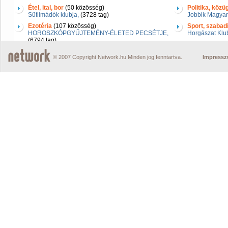
Étel, ital, bor
(50 közösség)
Politika, közü
Sütiimádók klubja,
(3728 tag)
Jobbik Magyar
Ezotéria
(107 közösség)
Sport, szabad
HOROSZKÓPGYŰJTEMÉNY-ÉLETED PECSÉTJE,
Horgászat Klu
(6794 tag)
© 2007 Copyright Network.hu Minden jog fenntartva.
Impress