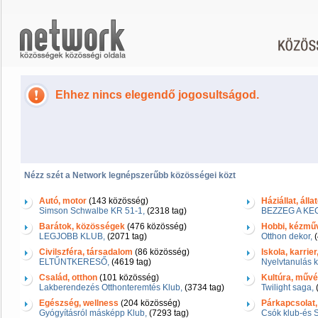
Ehhez nincs elegendő jogosultságod.
Nézz szét a Network legnépszerűbb közösségei közt
Autó, motor
(143 közösség)
Háziállat, álla
Simson Schwalbe KR 51-1,
(2318 tag)
BEZZEG A KE
Barátok, közösségek
(476 közösség)
Hobbi, kézmű
LEGJOBB KLUB,
(2071 tag)
Otthon dekor,
(
Civilszféra, társadalom
(86 közösség)
Iskola, karrie
ELTŰNTKERESŐ,
(4619 tag)
Nyelvtanulás k
Család, otthon
(101 közösség)
Kultúra, művés
Lakberendezés Otthonteremtés Klub,
(3734 tag)
Twilight saga,
(
Egészség, wellness
(204 közösség)
Párkapcsolat,
Gyógyításról másképp Klub,
(7293 tag)
Csók klub-és 