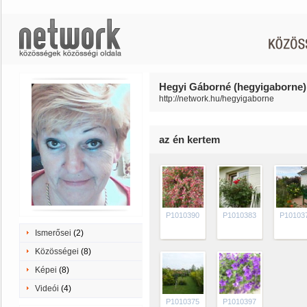
Hegyi Gáborné (hegyigaborne) 
http://network.hu/hegyigaborne
az én kertem
P1010390
P1010383
P10103
Ismerősei
(2)
Közösségei
(8)
Képei
(8)
Videói
(4)
P1010375
P1010397