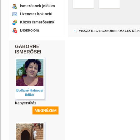
Ismerősnek jelölöm
Üzenetet írok neki
Közös ismerőseink
Blokkolom
VISSZA HEGYIGABORNE ÖSSZES KÉP
GÁBORNÉ
ISMERŐSEI
Bolláné Halmosi
Ildikó
Kenyérsütés