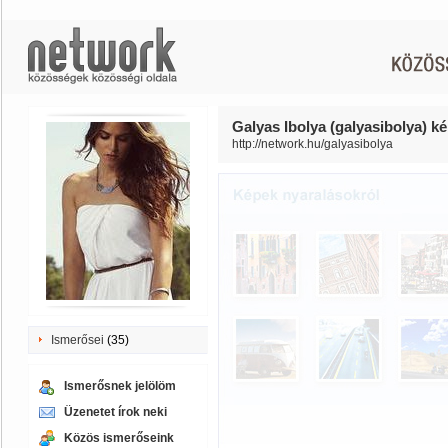
Galyas Ibolya (galyasibolya) ké
http://network.hu/galyasibolya
Ismerősei
(35)
Ismerősnek jelölöm
Üzenetet írok neki
Közös ismerőseink