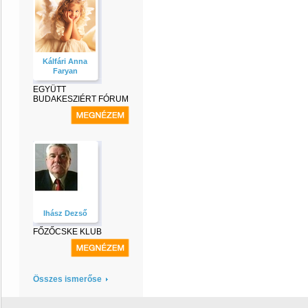
Kálfári Anna
Faryan
EGYÜTT
BUDAKESZIÉRT FÓRUM
Ihász Dezső
FŐZŐCSKE KLUB
Összes ismerőse