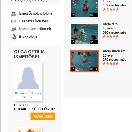
Blogbejegyzései
(1)
16 éve
409 megtekintés
Ismerősnek jelölöm
00:46
Üzenetet írok neki
Viola 975
16 éve
Közös ismerőseink
390 megtekintés
Blokkolom
01:48
OLGA OTTILIA
Viola unokám
16 éve
ISMERŐSEI
270 megtekintés
00:14
Kovácsné Kacsó
Kinga
EGYÜTT
BUDAKESZIÉRT FÓRUM