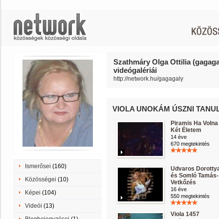
Szathmáry Olga Ottilia (gagaga
videógalériái
http://network.hu/gagagaly
VIOLA UNOKÁM ÚSZNI TANU
Piramis Ha Volna
Két Életem
14 éve
670 megtekintés
Ismerősei
(160)
Udvaros Dorotty
és Somló Tamás-
Közösségei
(10)
Vetkőzés
16 éve
Képei
(104)
550 megtekintés
Videói
(13)
Viola 1457