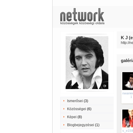
K J (e
http://n
galér
nwaniem
1
Ismerősei
(3)
Közösségei
(6)
Képei
(8)
Blogbejegyzései
(1)
s_e159