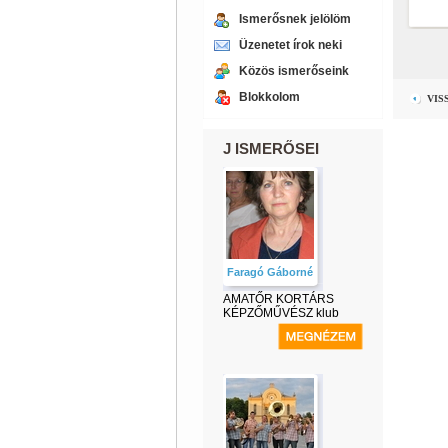
Ismerősnek jelölöm
Üzenetet írok neki
Közös ismerőseink
Blokkolom
VIS
J ISMERŐSEI
Faragó Gáborné
AMATŐR KORTÁRS
KÉPZŐMŰVÉSZ klub