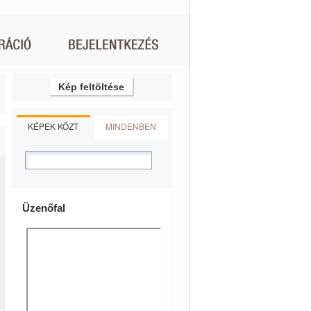
Kép feltöltése
KÉPEK KÖZT
MINDENBEN
Üzenőfal
9799a1d22
406670b3f5ebacea22f718