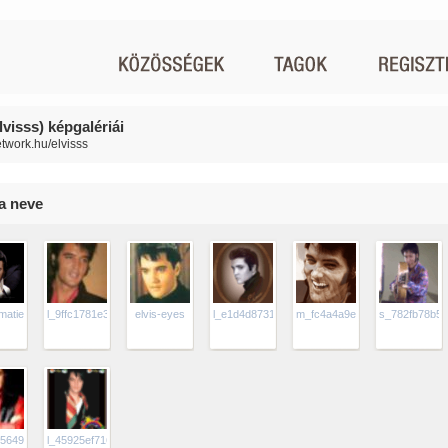
lvisss) képgalériái
etwork.hu/elvisss
ia neve
atieel-
l_9ffc1781e3ba94eab9242611e01a8e0d
elvis-eyes
l_e1d4d8731a5546608c1d84ee4afb3560
m_fc4a4a9e18084d5cbf99315
s_782fb78b5a
5649713d4a5d972309f371f329c9
l_45925ef716684dd9976d458e6af60916